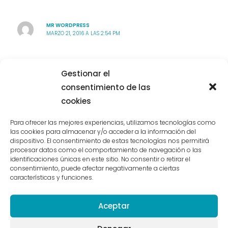
MR WORDPRESS
MARZO 21, 2016 A LAS 2:54 PM
Hi, this is a comment.
Gestionar el
To delete a comment, just log in and view the post's
comments. There you will have the option to edit or
consentimiento de las
delete them.
cookies
Para ofrecer las mejores experiencias, utilizamos tecnologías como
las cookies para almacenar y/o acceder a la información del
dispositivo. El consentimiento de estas tecnologías nos permitirá
Los comentarios están cerrados.
procesar datos como el comportamiento de navegación o las
identificaciones únicas en este sitio. No consentir o retirar el
consentimiento, puede afectar negativamente a ciertas
características y funciones.
Get In Touch
Aceptar