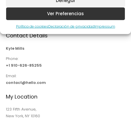
Denegar
You can use a few enticing words and flaunt your capabilities
Ver Preferencias
that will attract future clients and encourage them to hire you
right away.
Política de cookies
Declaración de privacidad
Impressum
Contact Details
Kyle Mills
Phone:
+1 910-626-85255
Email:
contact@hello.com
My Location
123 Fifth Avenue,
New York, NY 10160