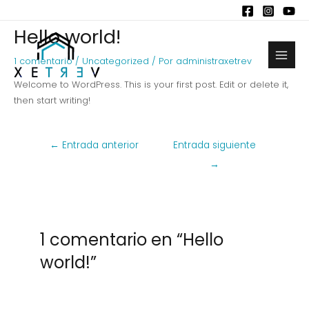
Ir
al
Hello world!
contenido
1 comentario
/
Uncategorized
/ Por
administraxetrev
Main
Welcome to WordPress. This is your first post. Edit or delete it,
Men
then start writing!
Navegación
←
Entrada anterior
Entrada siguiente
de
→
entradas
1 comentario en “Hello
world!”