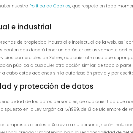
ultar nuestra
Política de Cookies
, que respeta en todo momen
al e industrial
erechos de propiedad industrial e intelectual de la web, así 
us contenidos deberá tener un carácter exclusivamente particu
vicios comerciales de Xetrev, cualquier otro uso que suponga
ación pública o cualquier otra acción similar, de todo o parte
 a cabo estas acciones sin la autorización previa y por escrit
idad y protección de datos
idencialidad de los datos personales, de cualquier tipo que n
dispuesto en la Ley Orgánica 15/1999, de 13 de Diciembre de 
ras empresas clientes a Xetrev o a su personal, serán incluidos
ersonal creado y mantenido bajo la responsabilidad de Xetre