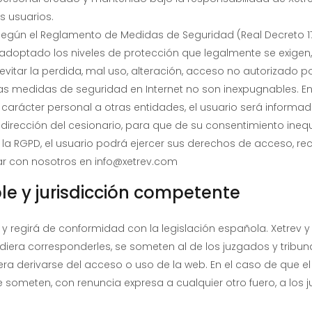
os usuarios.
 según el Reglamento de Medidas de Seguridad (Real Decreto 1
 adoptado los niveles de protección que legalmente se exigen,
itar la perdida, mal uso, alteración, acceso no autorizado por
as medidas de seguridad en Internet no son inexpugnables. E
arácter personal a otras entidades, el usuario será informad
 y dirección del cesionario, para que de su consentimiento ineq
la RGPD, el usuario podrá ejercer sus derechos de acceso, rect
ar con nosotros en info@xetrev.com
ble y jurisdicción competente
á y regirá de conformidad con la legislación española. Xetrev y
diera corresponderles, se someten al de los juzgados y tribuna
ra derivarse del acceso o uso de la web. En el caso de que el
se someten, con renuncia expresa a cualquier otro fuero, a los 