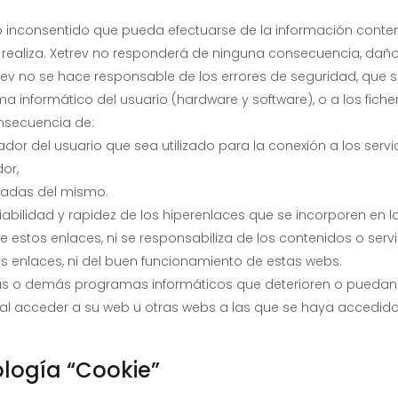
o inconsentido que pueda efectuarse de la información conte
o realiza. Xetrev no responderá de ninguna consecuencia, daño
rev no se hace responsable de los errores de seguridad, que s
 informático del usuario (hardware y software), o a los fic
secuencia de:
ador del usuario que sea utilizado para la conexión a los servi
or,
izadas del mismo.
iabilidad y rapidez de los hiperenlaces que se incorporen en 
 de estos enlaces, ni se responsabiliza de los contenidos o ser
s enlaces, ni del buen funcionamiento de estas webs.
rus o demás programas informáticos que deterioren o puedan 
s al acceder a su web u otras webs a las que se haya accedid
ología “Cookie”