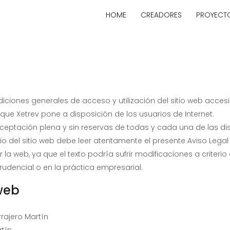
HOME
CREADORES
PROYECT
diciones generales de acceso y utilización del sitio web accesi
, que Xetrev pone a disposición de los usuarios de Internet.
a aceptación plena y sin reservas de todas y cada una de las di
rio del sitio web debe leer atentamente el presente Aviso Lega
a web, ya que el texto podría sufrir modificaciones a criterio d
rudencial o en la práctica empresarial.
 web
rajero Martín
rtín