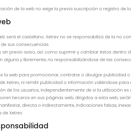
zación de la web no exige la previa suscripción o registro de 
web
la web será el castellano. Xetrev no se responsabiliza de la no
ni de sus consecuencias.
s sin previo aviso, así como suprimir y cambiar éstos dentro 
ción alguna y libremente, no responsabilizándose de las cons
de la web para promocionar, contratar o divulgar publicidad o
de Xetrev, ni remitir publicidad o información valiéndose para e
n de los usuarios, independientemente de si la utilización es 
oren terceros en sus páginas web, dirigidos a esta web, serán
festar, directa o indirectamente, indicaciones falsas, inexact
a de Xetrev.
esponsabilidad