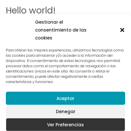
Hello world!
1 comentario
/
Uncategorized
/ Por
administraxetrev
Gestionar el
consentimiento de las
Welcome to WordPress. This is your first post. Edit or delete it,
cookies
then start writing!
Para ofrecer las mejores experiencias, utilizamos tecnologías como
las cookies para almacenar y/o acceder a la información del
dispositivo. El consentimiento de estas tecnologías nos permitirá
procesar datos como el comportamiento de navegación o las
identificaciones únicas en este sitio. No consentir o retirar el
Get In Touch
consentimiento, puede afectar negativamente a ciertas
características y funciones.
Aceptar
You can use a few enticing words and flaunt your capabilities
that will attract future clients and encourage them to hire you
Denegar
right away.
Ver Preferencias
Contact Details