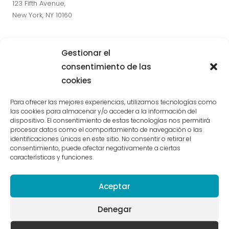
123 Fifth Avenue,
New York, NY 10160
Follow Me
Gestionar el
consentimiento de las
cookies
Para ofrecer las mejores experiencias, utilizamos tecnologías como
Send Me a Message
las cookies para almacenar y/o acceder a la información del
dispositivo. El consentimiento de estas tecnologías nos permitirá
procesar datos como el comportamiento de navegación o las
identificaciones únicas en este sitio. No consentir o retirar el
[wpforms id="1047"]
consentimiento, puede afectar negativamente a ciertas
características y funciones.
Aceptar
Denegar