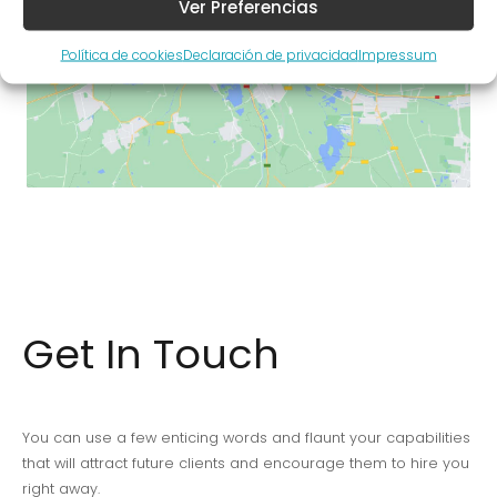
Ver Preferencias
Haz clic para aceptar las cookies de
márketing y permitir este contenido
Política de cookies
Declaración de privacidad
Impressum
Get In Touch
You can use a few enticing words and flaunt your capabilities
that will attract future clients and encourage them to hire you
right away.